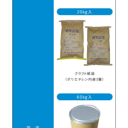
20kg入
クラフト紙袋
（ポリエチレン内装3層）
60kg入
荷 姿