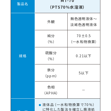
MT-70
製品名
（PTS70％水溶液）
無色透明液体～
外観
淡褐色透明液体
純分
70±0.5
（％）
（一水和物換算）
硫酸分
規格
0.21以下
（％）
鉄分
5以下
（ppm）
色相
－
（APHA）
液体品（一水和物換算で70％）
に特化した製法を確立し廃液処