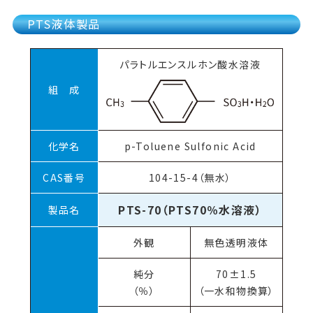
PTS液体製品
パラトルエンスルホン酸水溶液
組 成
化学名
p-Toluene Sulfonic Acid
CAS番号
104-15-4（無水）
PTS-70（PTS70％水溶液）
製品名
外観
無色透明液体
純分
70±1.5
（％）
（一水和物換算）