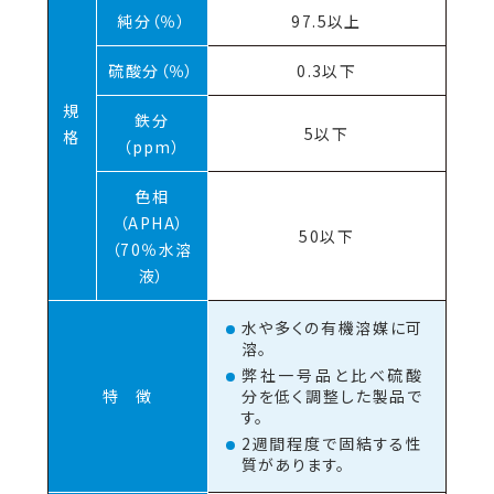
純分（％）
97.5以上
硫酸分（％）
0.3以下
規
鉄分
5以下
格
（ppm）
色相
（APHA）
50以下
（70％水溶
液）
水や多くの有機溶媒に可
溶。
弊社一号品と比べ硫酸
特 徴
分を低く調整した製品で
す。
2週間程度で固結する性
質があります。