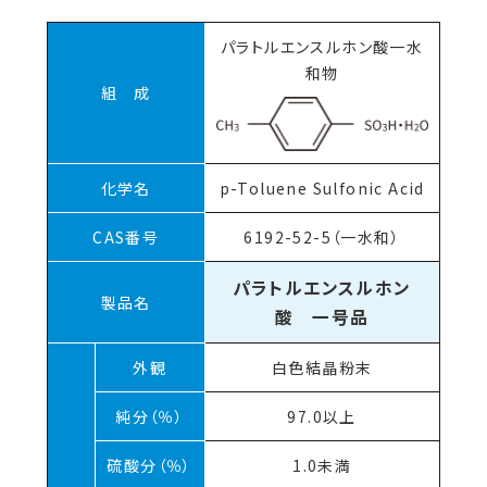
パラトルエンスルホン酸一水
和物
組 成
化学名
p-Toluene Sulfonic Acid
CAS番号
6192-52-5（一水和）
パラトルエンスルホン
製品名
酸 一号品
外観
白色結晶粉末
純分（％）
97.0以上
硫酸分（％）
1.0未満