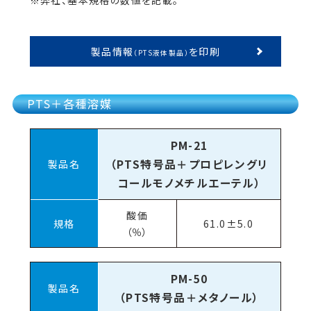
※弊社、基本規格の数値を記載。
製品情報
を印刷
（PTS液体製品）
PTS＋各種溶媒
PM-21
（PTS特号品＋プロピレングリ
製品名
コールモノメチルエーテル）
酸価
規格
61.0±5.0
（％）
PM-50
製品名
（PTS特号品＋メタノール）