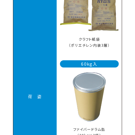
クラフト紙袋
（ポリエチレン内装3層）
60kg入
荷 姿
ファイバードラム缶