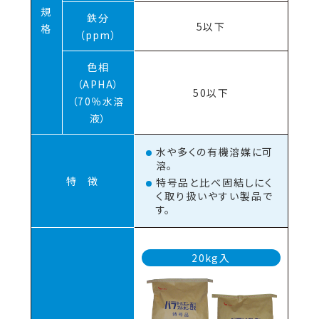
規
鉄分
5以下
格
（ppm）
色相
（APHA）
50以下
（70％水溶
液）
水や多くの有機溶媒に可
溶。
特 徴
特号品と比べ固結しにく
く取り扱いやすい製品で
す。
20kg入