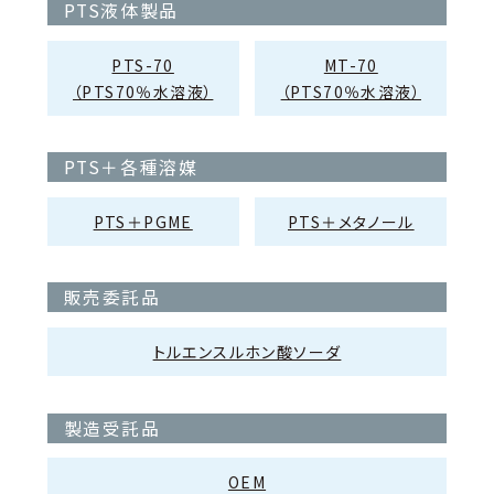
PTS液体製品
PTS-70
MT-70
（PTS70％水溶液）
（PTS70％水溶液）
PTS＋各種溶媒
PTS＋PGME
PTS＋メタノール
販売委託品
トルエンスルホン酸ソーダ
製造受託品
OEM