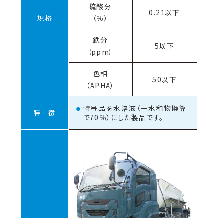
硫酸分
0.21以下
規格
（％）
鉄分
5以下
（ppm）
色相
50以下
（APHA）
特号品を水溶液（一水和物換算
特 徴
で70％）にした製品です。