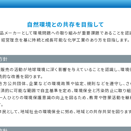
自然環境との共存を目指して
品メーカーとして環境問題への
取り組みが重要課題であることを認
経営理念を基に持続と
成長可能な化学工業のあり方を目指します。
方針
、販売の活動が地球環境に深く影響を与えていることを認識し、環境
続的な改善を図ります。
地方公共団体、企業などの環境政策や協定、規則などを遵守し、さ
経済的に可能な範囲で自主基準を定め、環境保全と汚染防止に取り組
一人ひとりの環境保護意識の向上を図るため、教育や啓蒙活動を継
。
市民として、地域社会の環境保全に努め、地域との共存共栄を図ります
方針