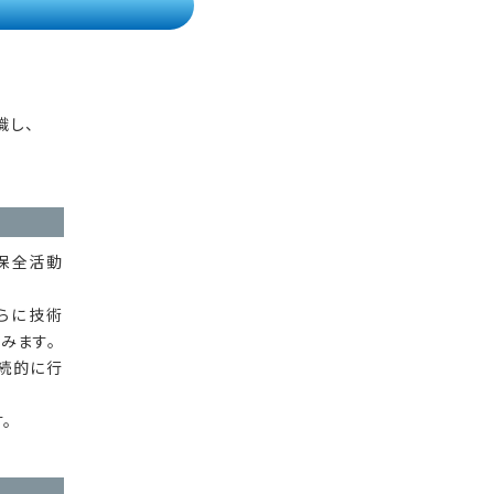
識し、
保全活動
らに技術
みます。
続的に行
。