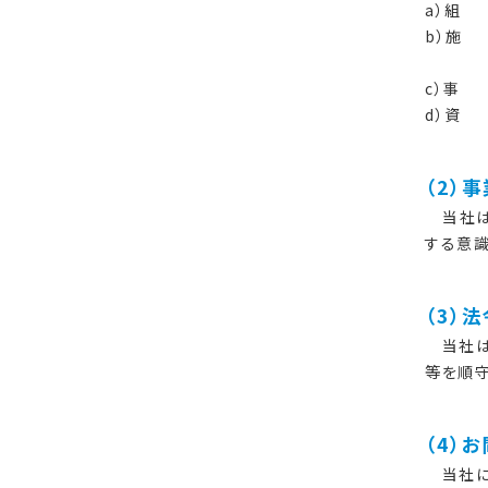
a）組
b）施
c）事
d）資
（2）
当社は
する意
（3）
当社は
等を順守
（4）
当社に