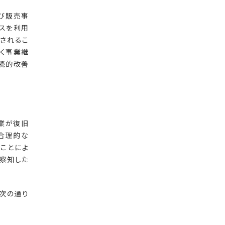
よび販売事
スを利用
されるこ
く事業継
継続的改善
業が復旧
合理的な
ことによ
察知した
次の通り