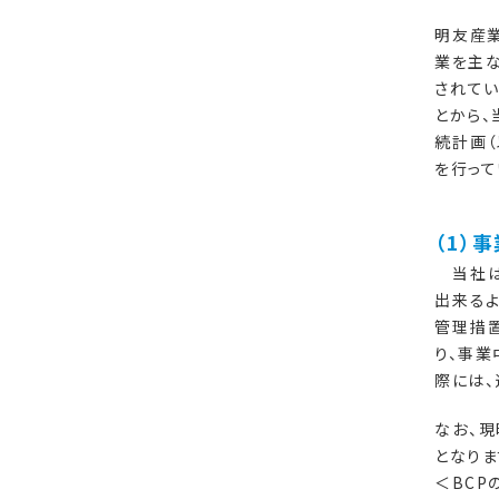
明友産業
業を主
されて
とから
続計画（
を行って
（1）
当社は
出来る
管理措
り、事
際には、
なお、
となりま
＜BCP