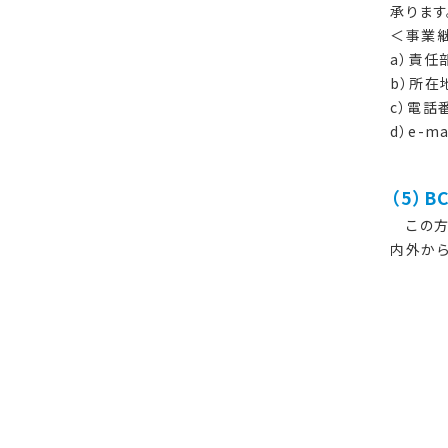
承ります
＜事業
a）責任
b）所在
c）電話
d）e-ma
（5）
この方
内外か