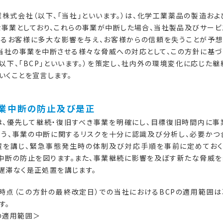
株式会社（以下、「当社」といいます。）は、化学工業薬品の製造お
な事業としており、これらの事業が中断した場合、当社製品及びサービ
いるお客様に多大な影響を与え、お客様からの信頼を失うことが予想
、当社の事業を中断させる様々な脅威への対応として、この方針に基づ
以下、「BCP」といいます。）を策定し、社内外の環境変化に応じた
いくことを宣言します。
事業中断の防止及び是正
、優先して継続・復旧すべき事業を明確にし、目標復旧時間内に事
よう、事業の中断に関するリスクを十分に認識及び分析し、必要かつ
置を講じ、緊急事態発生時の体制及び対応手順を事前に定めておく
業中断の防止を図ります。また、事業継続に影響を及ぼす新たな脅威を
遅滞なく是正処置を講じます。
現時点（この方針の最終改定日）での当社におけるBCPの適用範囲は
す。
の適用範囲＞