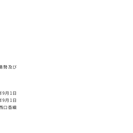
情勢及び
年9月1日
年9月1日
西口香織