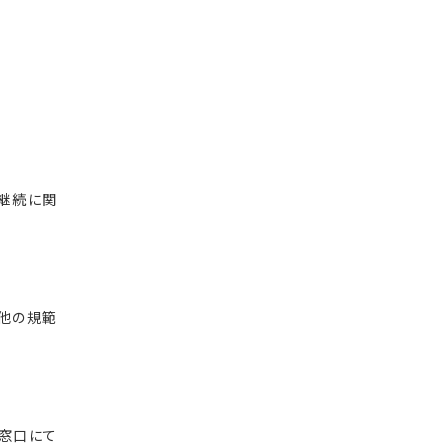
継続に関
他の規範
窓口にて