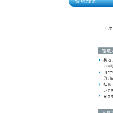
環境理念
化学
環境
製造
の継
国や
的、
社員
います
良き
品質