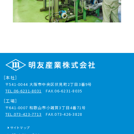
［本社］
〒541-0044
大阪市中央区伏見町2丁目3番9号
TEL.06-6231-8031
FAX.06-6231-8035
［工場］
〒641-0007
和歌山市小雑賀3丁目4番71号
TEL.073-423-7713
FAX.073-426-3828
サイトマップ